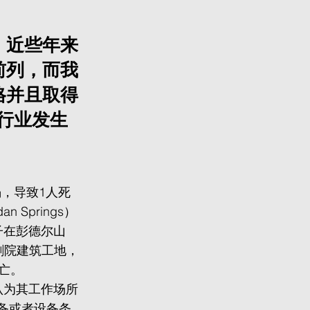
，近些年来
前列，而我
格并且取得
筑行业发生
坍塌，导致1人死
 Springs）
子在彭德尔山
AX剧院建筑工地，
亡。
人认为其工作场所
备或者设备条